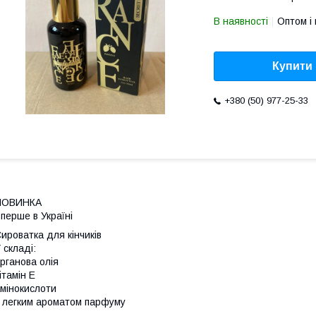
В наявності
Оптом і 
Купити
+380 (50) 977-25-33
НОВИНКА
перше в Україні
ироватка для кінчиків
 складі:
рганова олія
ітамін Е
мінокислоти
 легким ароматом парфуму