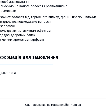
посіб застосування
аносимо на вологе волосся і розподіляємо
е змивати
 захист волосся від термічного впливу, фени , праски , плойки
 відновлює пошкоджене волосся
 зволожує
володіє антистатичним ефектом
додає здоровий блиск
з легким ароматом парфумів
нформація для замовлення
іна:
350 ₴
Сайт створений на маркетплейсі
Prom.ua