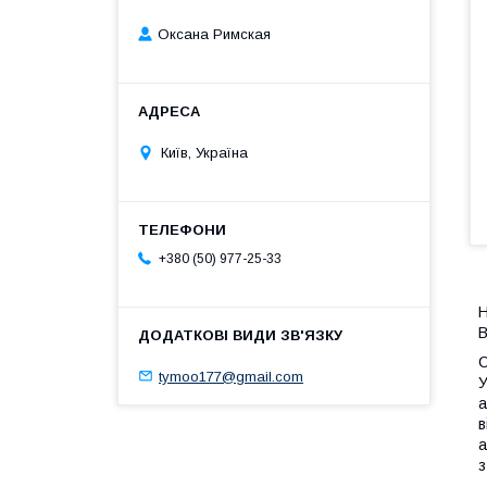
Оксана Римская
Київ, Україна
+380 (50) 977-25-33
В
С
tymoo177@gmail.com
У
а
в
а
з