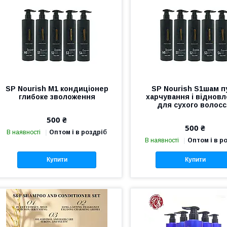
SP Nourish М1 кондиціонер
SP Nourish Ѕ1шам п
глибоке зволоження
харчування і віднов
для сухого волосс
500 ₴
500 ₴
В наявності
Оптом і в роздріб
В наявності
Оптом і в р
Купити
Купити