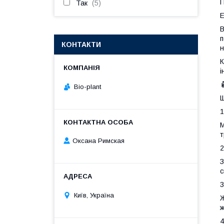
П
Так
5
Е
В
п
КОНТАКТИ
н
К
і

Bio-plant
Щ
1
М
т
Оксана Римская
2
З
с
3
Київ, Україна
Ж
ж
4