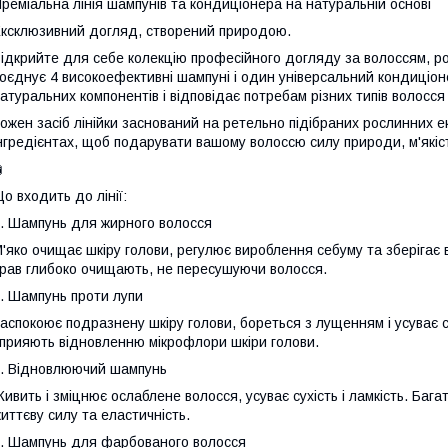
реміальна лінія шампунів та кондиціонера на натуральній основі
ксклюзивний догляд, створений природою.
ідкрийте для себе колекцію професійного догляду за волоссям, роз
оєднує 4 високоефективні шампуні і один універсальний кондиціон
атуральних компонентів і відповідає потребам різних типів волосся 
ожен засіб лінійки заснований на ретельно підібраних рослинних е
нгредієнтах, щоб подарувати вашому волоссю силу природи, м'якіст

о входить до лінії:
. Шампунь для жирного волосся
'яко очищає шкіру голови, регулює вироблення себуму та зберігає в
рав глибоко очищають, не пересушуючи волосся.
. Шампунь проти лупи
аспокоює подразнену шкіру голови, бореться з лущенням і усуває 
прияють відновленню мікрофлори шкіри голови.
. Відновлюючий шампунь
ивить і зміцнює ослаблене волосся, усуває сухість і ламкість. Баг
иттєву силу та еластичність.
. Шампунь для фарбованого волосся