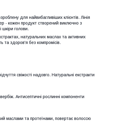
роблену для найвибагливіших клієнтів. Лінія
ер - кожен продукт створений виключно з
і шкіри голови.
кстрактах, натуральних маслах та активних
ь та здоров'я без компромісів.
ідчуття свіжості надовго. Натуральні екстракти
свербіж. Антисептичні рослинні компоненти
атий маслами та протеїнами, повертає волоссю