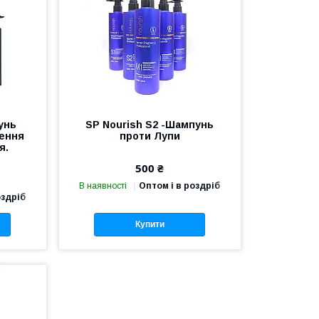
унь
SP Nourish S2 -Шампунь
лення
проти Лупи
я.
500 ₴
В наявності
Оптом і в роздріб
оздріб
Купити