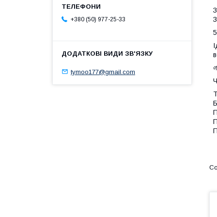
З
З
+380 (50) 977-25-33
5
І
в

tymoo177@gmail.com
Ч
Т
Б
П
П
П