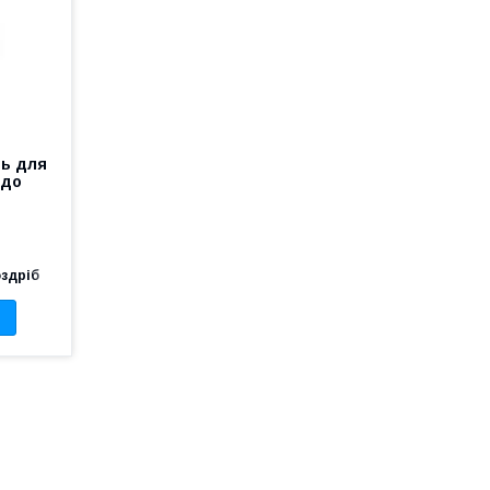
нь для
 до
оздріб