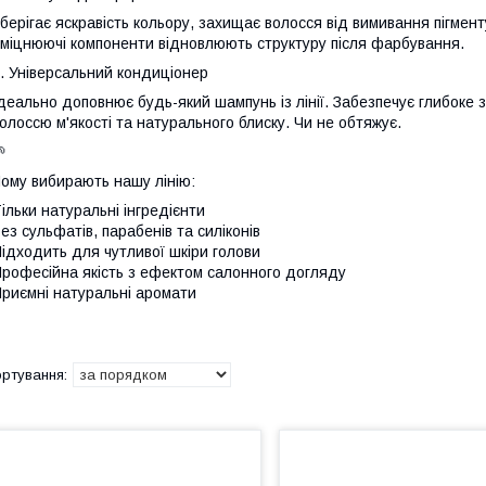
берігає яскравість кольору, захищає волосся від вимивання пігмен
міцнюючі компоненти відновлюють структуру після фарбування.
. Універсальний кондиціонер
деально доповнює будь-який шампунь із лінії. Забезпечує глибоке 
олоссю м'якості та натурального блиску. Чи не обтяжує.

ому вибирають нашу лінію:
ільки натуральні інгредієнти
ез сульфатів, парабенів та силіконів
ідходить для чутливої шкіри голови
рофесійна якість з ефектом салонного догляду
риємні натуральні аромати