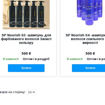
SP Nourish S3 -шампунь для
SP Nourish S4 -шампу
фарбованого волосся Захист
волосся схильного
кольору
жирності
500 ₴
500 ₴
В наявності
Оптом і в роздріб
В наявності
Оптом і в р
Купити
Купити